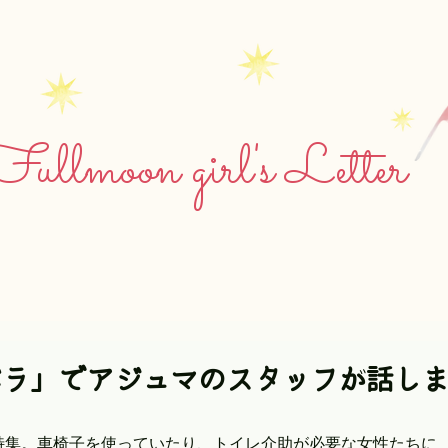
ullmoon girl's Letter
リバラ」でアジュマのスタッフが話し
特集。車椅子を使っていたり、トイレ介助が必要な女性たちに