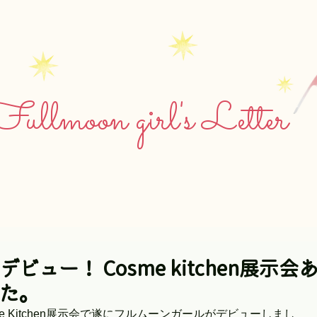
ullmoon girl's Letter
ュー！ Cosme kitchen展示会
た。